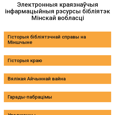
Электронныя краязнаўчыя
інфармацыйныя рэсурсы бібліятэк
Мінскай вобласці
Гісторыя бібліятэчнай справы на
Міншчыне
Гісторыя краю
Вялікая Айчыннай вайна
Гарады-пабрацімы