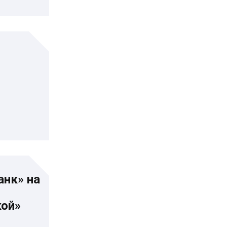
анк» на
кой»