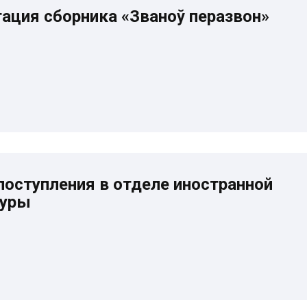
ация сборника «Званоў перазвон»
оступления в отделе иностранной
туры