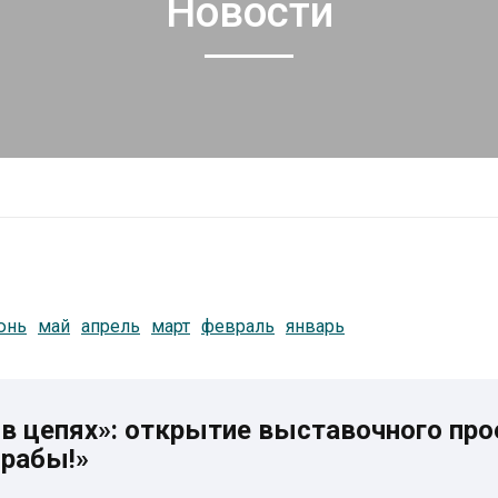
Новости
юнь
май
апрель
март
февраль
январь
в цепях»: открытие выставочного про
 рабы!»