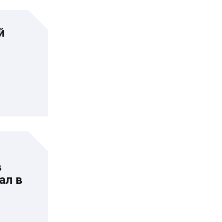
й
в
ал в