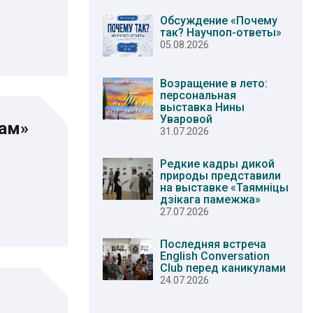
Обсуждение «Почему
так? Научпоп-ответы»
05.08.2026
Возращение в лето:
персональная
выставка Нины
Уваровой
мам»
31.07.2026
Редкие кадры дикой
природы представили
на выставке «Таямніцы
дзікага памежжа»
27.07.2026
Последняя встреча
English Conversation
Club перед каникулами
24.07.2026