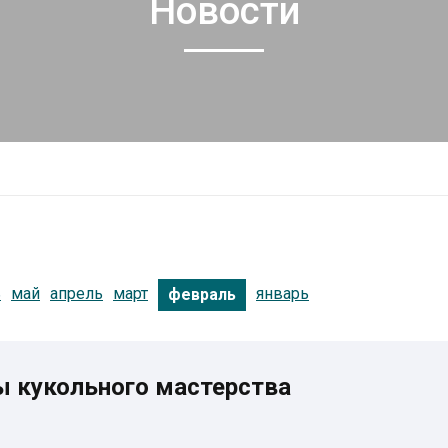
Новости
ь
май
апрель
март
январь
февраль
ы кукольного мастерства