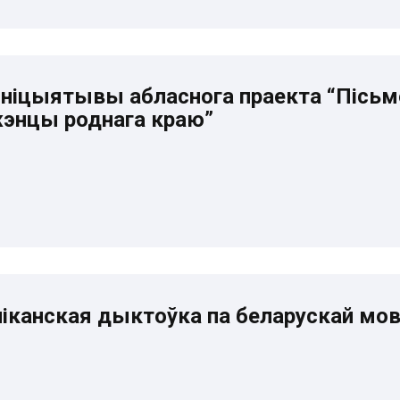
ніцыятывы абласнога праекта “Пісьме
жэнцы роднага краю”
іканская дыктоўка па беларускай мо